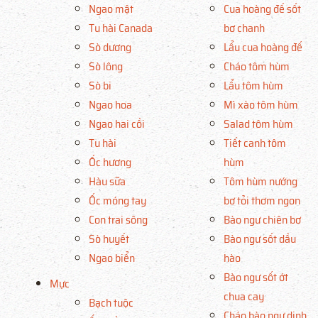
Ngao mật
Cua hoàng đế sốt
Tu hài Canada
bơ chanh
Sò dương
Lẩu cua hoàng đế
Sò lông
Cháo tôm hùm
Sò bi
Lẩu tôm hùm
Ngao hoa
Mì xào tôm hùm
Ngao hai cồi
Salad tôm hùm
Tu hài
Tiết canh tôm
Ốc hương
hùm
Hàu sữa
Tôm hùm nướng
Ốc móng tay
bơ tỏi thơm ngon
Con trai sông
Bào ngư chiên bơ
Sò huyết
Bào ngư sốt dầu
Ngao biển
hào
Bào ngư sốt ớt
Mực
chua cay
Bạch tuộc
Cháo bào ngư dinh