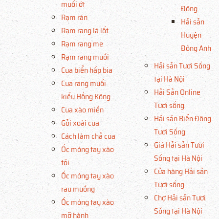
muối ớt
Đông
Rạm rán
Hải sản
Rạm rang lá lốt
Huyện
Rạm rang me
Đông Anh
Rạm rang muối
Hải sản Tươi Sống
Cua biển hấp bia
tại Hà Nội
Cua rang muối
Hải Sản Online
kiểu Hồng Kông
Tươi sống
Cua xào miến
Hải sản Biển Đông
Gỏi xoài cua
Tươi Sống
Cách làm chả cua
Giá Hải sản Tươi
Ốc móng tay xào
Sống tại Hà Nội
tỏi
Cửa hàng Hải sản
Ốc móng tay xào
Tươi sống
rau muống
Chợ Hải sản Tươi
Ốc móng tay xào
Sống tại Hà Nội
mỡ hành