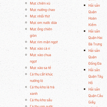
Mực chiên xù
Hải sản
Mực nướng chao
Quận
Mực nhồi thịt
Hoàn
Mực om nước dừa
Kiếm
Mực ống chiên
Hải sản
giòn
Quận Hai
Mực rim mặn ngọt
Bà Trưng
Mực xào cà ri
Hải sản
Mực xào chua
Quận
ngọt
Đống Đa
Mực xào sa tế
Hải sản
Cá thu cắt khúc
Quận Tây
nướng lò
Hồ
Cá thu kho lá trà
Hải sản
xanh
Quận Cầu
Cá thu kho sấu
Giấy
Cá thu om nước