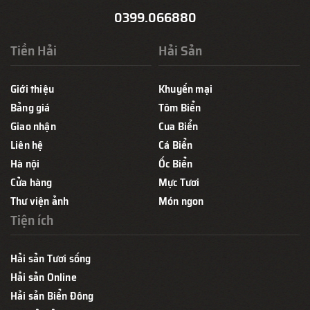
0399.066880
Tiền Hải
Hải Sản
Giới thiệu
Khuyến mại
Bảng giá
Tôm Biển
Giao nhận
Cua Biển
Liên hệ
Cá Biển
Hà nội
Ốc Biển
Cửa hàng
Mực Tươi
Thư viện ảnh
Món ngon
Tiện ích
Hải sản Tươi sống
Hải sản Online
Hải sản Biển Đông