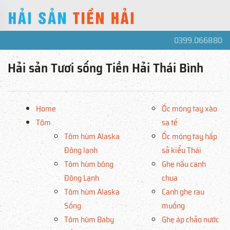
0399.066880
Hải sản Tươi sống Tiền Hải Thái Bình
Home
Ốc móng tay xào
Tôm
sa tế
Tôm hùm Alaska
Ốc móng tay hấp
Đông lạnh
sả kiểu Thái
Tôm hùm bông
Ghẹ nấu canh
Đông Lạnh
chua
Tôm hùm Alaska
Canh ghẹ rau
Sống
muống
Tôm hùm Baby
Ghẹ áp chảo nước