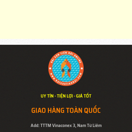
UY TÍN - TIỆN LỢI - GIÁ TỐT
GIAO HÀNG TOÀN QUỐC
Add: TTTM Vinaconex 3, Nam Từ Liêm