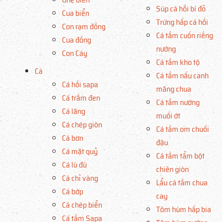
Súp cá hồi bí đỏ
Cua biển
Trứng hấp cá hồi
Con rạm đồng
Cá tầm cuốn riềng
Cua đồng
nướng
Con Cáy
Cá tầm kho tộ
Cá
Cá tầm nấu canh
Cá hồi sapa
măng chua
Cá trắm đen
Cá tầm nướng
Cá lăng
muối ớt
Cá chép giòn
Cá tầm om chuối
Cá bơn
đậu
Cá mặt quỷ
Cá tầm tẩm bột
Cá lù đù
chiên giòn
Cá chỉ vàng
Lẩu cá tầm chua
Cá bớp
cay
Cá chép biển
Tôm hùm hấp bia
Cá tầm Sapa