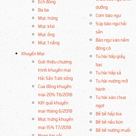
Ếch đồng
dưỡng
Ba ba
Cơm bào ngư
Mực trứng
Súp bào ngư hải
Mực khô
sản
Mực ống
Bào ngư xào nấm
Mực 1 nắng
đông cô
Khuyến Mại
Tu hài hấp giấy
Giới thiệu chương
bạc
trình khuyến mại
Tu hài hấp sả
Hải Sản Tươi sống
Tu hài nướng mỡ
Cua đồng khuyến
hành
mại 20% T6/2018
Tu hài xào chua
Kết quả khuyến
ngọt
mại tháng 6/2018
Bề bề hấp bia
Mực trứng khuyến
Bề bề nấu bún
mại 15% T7/2018
Bề bề nướng muối
Ngao hai cồi