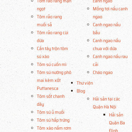
Tôm rảo rang mặn
canh ngao
ngọt
Mồng tơi nấu canh
Tôm rảo rang
ngao
muối sả
Canh ngao nấu
Tôm rảo rang cùi
bầu
dừa
Canh ngao nấu
Cần tây trộn tôm
chua với dứa
sú xào
Canh ngao nấu rau
Tôm sú cuốn mì
cải
Tôm sú nướng phô
Cháo ngao
mai kèm xốt
Thư viện
Puttanesca
Blog
Tôm sốt chanh
Hải sản tại các
dây
Quận Hà Nội
Tôm sú ủ muối
Hải sản
Tôm sú hấp trứng
Quận Ba
Tôm xào nấm rơm
Đình