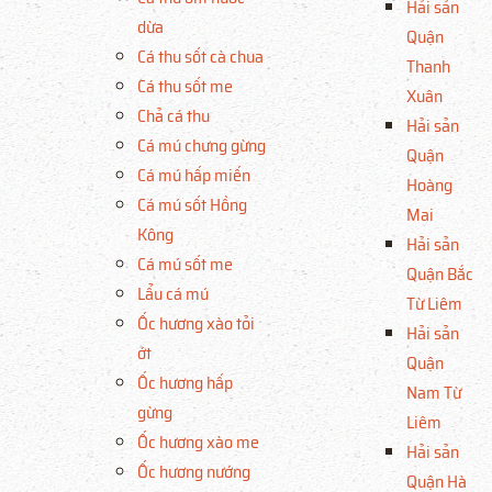
Hải sản
dừa
Quận
Cá thu sốt cà chua
Thanh
Cá thu sốt me
Xuân
Chả cá thu
Hải sản
Cá mú chưng gừng
Quận
Cá mú hấp miến
Hoàng
Cá mú sốt Hồng
Mai
Kông
Hải sản
Cá mú sốt me
Quận Bắc
Lẩu cá mú
Từ Liêm
Ốc hương xào tỏi
Hải sản
ớt
Quận
Ốc hương hấp
Nam Từ
gừng
Liêm
Ốc hương xào me
Hải sản
Ốc hương nướng
Quận Hà