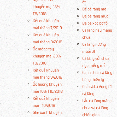
ớt
khuyến mại 15%
Bề bề rang me
T8/2018
Bề bề rang muối
Kết quả khuyến
Bề bề xóc bơ tỏi
mại tháng 7/2018
Cá lăng nấu măng
Kết quả khuyến
chua
mại tháng 8/2018
Cá lăng nướng
Ốc móng tay
muối ớt
khuyến mại 20%
Cá lăng sốt chua
T9/2018
ngọt riềng mẻ
Kết quả khuyến
Canh chua cá lăng
mại tháng 9/2018
bông thiên lý
Ốc hương khuyến
Chả cá Lã Vọng từ
mại 10% T10/2018
cá lăng
Kết quả khuyến
Lẩu cá lăng măng
mại T10/2018
chua và cá lăng
Ghẹ xanh khuyến
chiên giòn