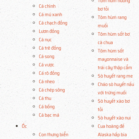
Tôm hùm nướng
Cá chình
bơ tỏi
Cá mú xanh
Tôm hùm rang
Cá chạch đồng
muối
Lươn đồng
Tôm hùm sốt bơ
Cá nục
cà chua
Cá trê đồng
Tôm hùm sốt
Cá song
mayonnaise và
Cá vược
trái cây thập cẩm
Cá rô đồng
Sò huyết rang me
Cá nheo
Cháo sò huyết nấu
Cá chép sông
với trứng muối
Cá thu
Sò huyết xào bơ
Cá bống
tỏi
Cá bạc má
Sò huyết xào nui
Ốc
Cua hoàng đế
Con thưng biển
Alaska hấp bia