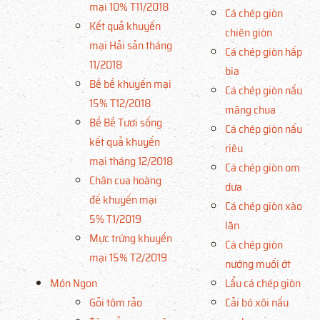
mại 10% T11/2018
Cá chép giòn
Kết quả khuyến
chiên giòn
mại Hải sản tháng
Cá chép giòn hấp
11/2018
bia
Bề bề khuyến mại
Cá chép giòn nấu
15% T12/2018
măng chua
Bề Bề Tươi sống
Cá chép giòn nấu
kết quả khuyến
riêu
mại tháng 12/2018
Cá chép giòn om
Chân cua hoàng
dưa
đế khuyến mại
Cá chép giòn xào
5% T1/2019
lăn
Mực trứng khuyến
Cá chép giòn
mại 15% T2/2019
nướng muối ớt
Món Ngon
Lẩu cá chép giòn
Gỏi tôm rảo
Cải bó xôi nấu