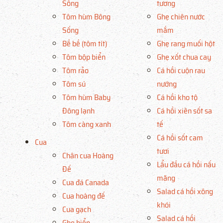
Sống
tương
Tôm hùm Bông
Ghẹ chiên nước
Sống
mắm
Bề bề (tôm tít)
Ghẹ rang muối hột
Tôm bộp biển
Ghẹ xốt chua cay
Tôm rảo
Cá hồi cuộn rau
Tôm sú
nướng
Tôm hùm Baby
Cá hồi kho tộ
Đông lạnh
Cá hồi xiên sốt sa
Tôm càng xanh
tế
Cá hồi sốt cam
Cua
tươi
Chân cua Hoàng
Lẩu đầu cá hồi nấu
Đế
măng
Cua đá Canada
Salad cá hồi xông
Cua hoàng đế
khói
Cua gạch
Salad cá hồi
Ghẹ biển