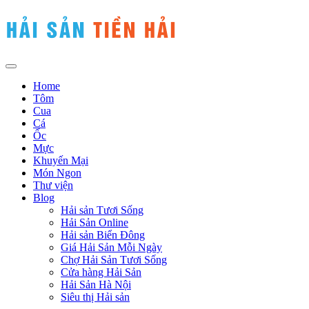
Home
Tôm
Cua
Cá
Ốc
Mực
Khuyến Mại
Món Ngon
Thư viện
Blog
Hải sản Tươi Sống
Hải Sản Online
Hải sản Biển Đông
Giá Hải Sản Mỗi Ngày
Chợ Hải Sản Tươi Sống
Cửa hàng Hải Sản
Hải Sản Hà Nội
Siêu thị Hải sản