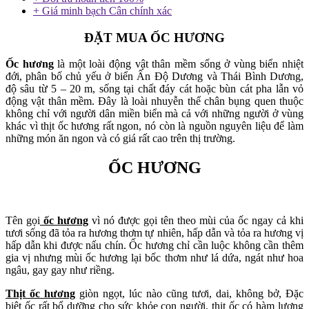
+ Giá minh bạch Cân chính xác
ĐẶT MUA ỐC HƯƠNG
Ốc hương
là một loài động vật thân mềm sống ở vùng biển nhiệt
đới, phân bố chủ yếu ở biển Ấn Độ Dương và Thái Bình Dương,
độ sâu từ 5 – 20 m, sống tại chất đáy cát hoặc bùn cát pha lẫn vỏ
động vật thân mềm. Đây là loài nhuyễn thể chân bụng quen thuộc
không chỉ với người dân miền biển mà cả với những người ở vùng
khác vì thịt ốc hương rất ngon, nó còn là nguồn nguyên liệu để làm
những món ăn ngon và có giá rất cao trên thị trường.
ỐC HƯƠNG
Tên gọi
ốc hương
vì nó được gọi tên theo mùi của ốc ngay cả khi
tươi sống đã tỏa ra hương thơm tự nhiên, hấp dẫn và tỏa ra hương vị
hấp dẫn khi được nấu chín. Ốc hương chỉ cần luộc không cần thêm
gia vị nhưng mùi ốc hương lại bốc thơm như lá dứa, ngát như hoa
ngâu, gay gay như riềng.
Thịt ốc hương
giòn ngọt, lúc nào cũng tươi, dai, không bở, Đặc
biệt ốc rất bổ dưỡng cho sức khỏe con người, thịt ốc có hàm lượng