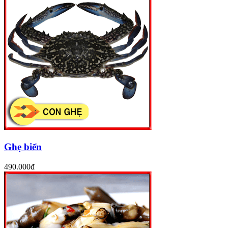
Ghẹ biển
490.000đ