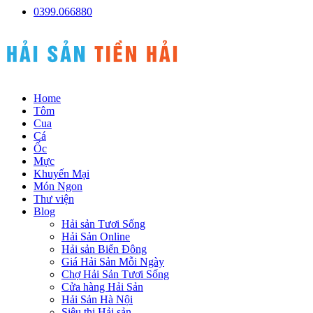
0399.066880
Home
Tôm
Cua
Cá
Ốc
Mực
Khuyến Mại
Món Ngon
Thư viện
Blog
Hải sản Tươi Sống
Hải Sản Online
Hải sản Biển Đông
Giá Hải Sản Mỗi Ngày
Chợ Hải Sản Tươi Sống
Cửa hàng Hải Sản
Hải Sản Hà Nội
Siêu thị Hải sản