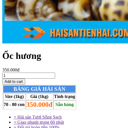
Ốc hương
350.000đ
BẢNG GIÁ HẢI SẢN
Size (1kg)
Giá (1kg)
Tình trạng
350.000đ
70 - 80 con
Sẵn hàng
+ Hải sản Tươi Sống Sạch
+ Giao nhanh trong 60 phút
+ Đổi trả hoàn tiền 100%