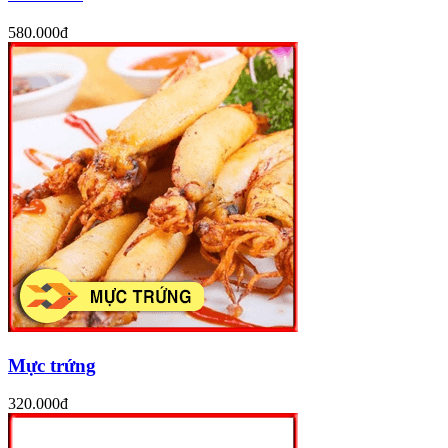
580.000đ
Mực trứng
320.000đ