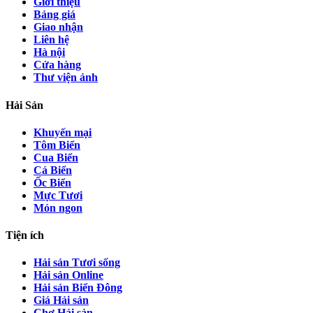
Giới thiệu
Bảng giá
Giao nhận
Liên hệ
Hà nội
Cửa hàng
Thư viện ảnh
Hải Sản
Khuyến mại
Tôm Biển
Cua Biển
Cá Biển
Ốc Biển
Mực Tươi
Món ngon
Tiện ích
Hải sản Tươi sống
Hải sản Online
Hải sản Biển Đông
Giá Hải sản
Chợ Hải sản