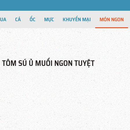
CUA
CÁ
ỐC
MỰC
KHUYẾN MẠI
MÓN NGON
 TÔM SÚ Ủ MUỐI NGON TUYỆT