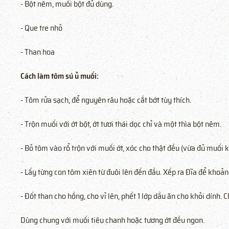
- Bột nêm, muối bột đủ dùng.
- Que tre nhỏ
- Than hoa
Cách làm tôm sú ủ muối:
- Tôm rửa sạch, để nguyên râu hoặc cắt bớt tùy thích.
- Trộn muối với ớt bột, ớt tươi thái dọc chỉ và một thìa bột nêm.
- Bỏ tôm vào rổ trộn với muối ớt, xóc cho thật đều (vừa đủ muối
- Lấy từng con tôm xiên từ đuôi lên đến đầu. Xếp ra Đĩa để khoả
- Đốt than cho hồng, cho vỉ lên, phết 1 lớp dầu ăn cho khỏi dính.
Dùng chung với muối tiêu chanh hoặc tương ớt đều ngon.