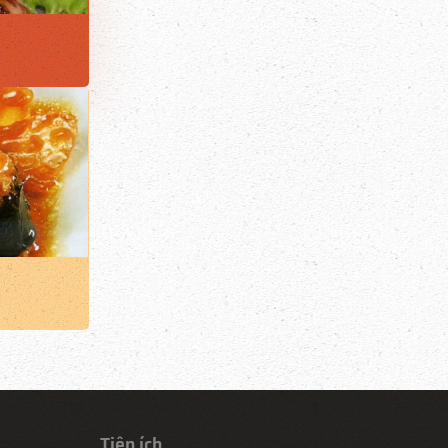
a
Tiện ích