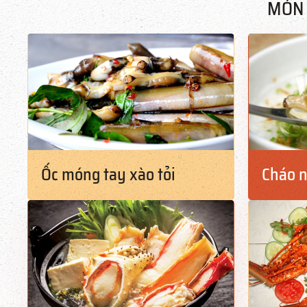
MÓN 
Ốc móng tay xào tỏi
Cháo 