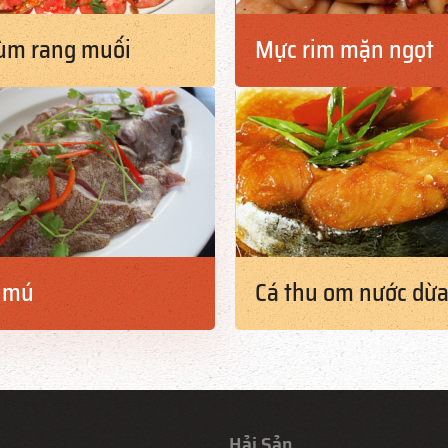
ùm rang muối
Mực rim mặn ngọt
á mú
Cá thu om nước dừ
Hải Sản