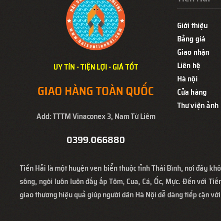
Giới thiệu
Bảng giá
Giao nhận
Liên hệ
UY TÍN - TIỆN LỢI - GIÁ TỐT
Hà nội
GIAO HÀNG TOÀN QUỐC
Cửa hàng
Thư viện ảnh
Add: TTTM Vinaconex 3, Nam Từ Liêm
0399.066880
Tiền Hải là một huyện ven biển thuộc tỉnh Thái Bình, nơi đây khô
sông, ngòi luôn luôn đầy ắp Tôm, Cua, Cá, Ốc, Mực. Đến với Tiền
giao thương hiệu quả giúp người dân Hà Nội dễ dàng tiếp cận với