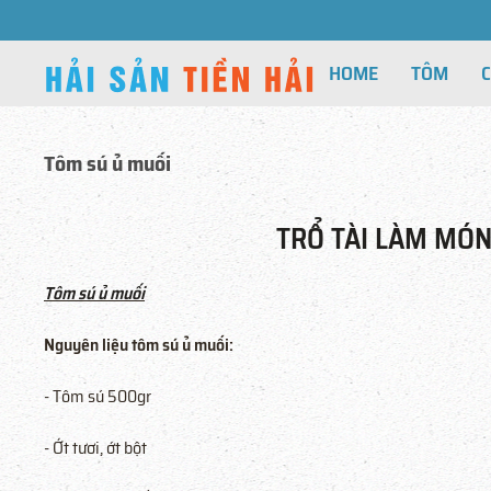
HOME
TÔM
Tôm sú ủ muối
TRỔ TÀI LÀM MÓN
Tôm sú ủ muối
Nguyên liệu tôm sú ủ muối:
- Tôm sú 500gr
- Ớt tươi, ớt bột