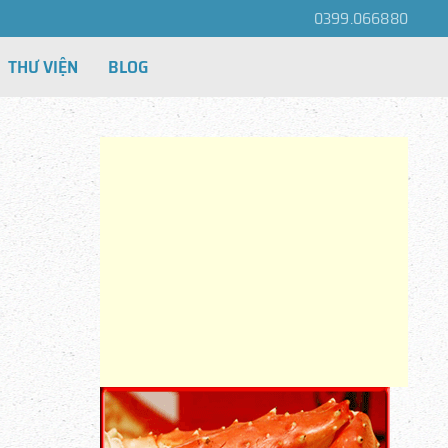
0399.066880
THƯ VIỆN
BLOG