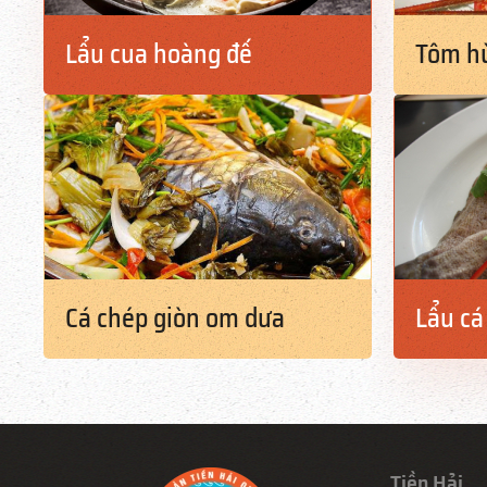
Lẩu cua hoàng đế
Tôm h
Cá chép giòn om dưa
Lẩu c
Tiền Hải