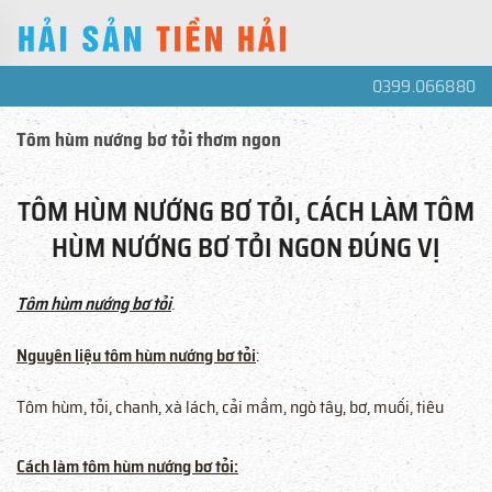
0399.066880
Tôm hùm nướng bơ tỏi thơm ngon
TÔM HÙM NƯỚNG BƠ TỎI, CÁCH LÀM TÔM
HÙM NƯỚNG BƠ TỎI NGON ĐÚNG VỊ
Tôm hùm nướng bơ tỏi
.
Nguyên liệu tôm hùm nướng bơ tỏi
:
Tôm hùm, tỏi, chanh, xà lách, cải mầm, ngò tây, bơ, muối, tiêu
Cách làm tôm hùm nướng bơ tỏi: