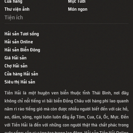
Cửa hàng
Mực Tươi
Thư viện ảnh
Món ngon
Tiện ích
Hải sản Tươi sống
Hải sản Online
Hải sản Biển Đông
Giá Hải sản
Chợ Hải sản
Cửa hàng Hải sản
Siêu thị Hải sản
Tiền Hải là một huyện ven biển thuộc tỉnh Thái Bình, nơi đây
không chỉ nổi tiếng vì bãi biển Đồng Châu với hàng phi lao quanh
năm rì rào tiếng gió mà còn được nhiều người biết đến với các hồ,
ao, đầm, sông, ngòi luôn luôn đầy ắp Tôm, Cua, Cá, Ốc, Mực. Đến
với Tiền Hải là đến với những con người thật thà chất phác trong
cuộc sống; cần cù sáng tạo trong lao động. Hải sản Tiền Hải Online