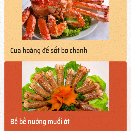
Cua hoàng đế sốt bơ chanh
Bề bề nướng muối ớt