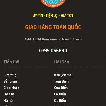
UY TÍN - TIỆN LỢI - GIÁ TỐT
GIAO HÀNG TOÀN QUỐC
Add: TTTM Vinaconex 3, Nam Từ Liêm
0399.066880
Tiền Hải
Hải Sản
Giới thiệu
Khuyến mại
Bảng giá
Tôm Biển
Giao nhận
Cua Biển
Liên hệ
Cá Biển
Hà nội
Ốc Biển