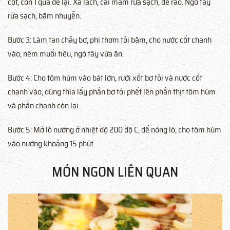
cốt, còn 1 quả để lại. Xà lách, cải mầm rửa sạch, để ráo. Ngò tây
rửa sạch, băm nhuyễn.
Bước 3: Làm tan chảy bơ, phi thơm tỏi băm, cho nước cốt chanh
vào, nêm muối tiêu, ngò tây vừa ăn.
Bước 4: Cho tôm hùm vào bát lớn, rưới xốt bơ tỏi và nước cốt
chanh vào, dùng thìa lấy phần bơ tỏi phết lên phần thịt tôm hùm
và phần chanh còn lại.
Bước 5: Mở lò nướng ở nhiệt độ 200 độ C, để nóng lò, cho tôm hùm
vào nướng khoảng 15 phút.
MÓN NGON LIÊN QUAN