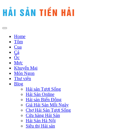
Home
Tôm
Cua
Cá
Ốc
Mực
Khuyến Mại
Món Ngon
Thư viện
Blog
Hải sản Tươi Sống
Hải Sản Online
Hải sản Biển Đông
Giá Hải Sản Mỗi Ngày
Chợ Hải Sản Tươi Sống
Cửa hàng Hải Sản
Hải Sản Hà Nội
Siêu thị Hải sản