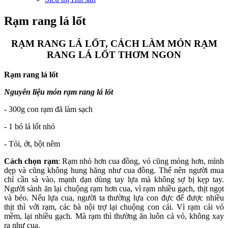
Rạm rang lá lốt
RẠM RANG LÁ LỐT, CÁCH LÀM MÓN RẠM
RANG LÁ LỐT THƠM NGON
Rạm rang lá lốt
Nguyên liệu món rạm rang lá lốt
- 300g con rạm đã làm sạch
- 1 bó lá lốt nhỏ
- Tỏi, ớt, bột nêm
Cách chọn rạm
: Rạm nhỏ hơn cua đồng, vỏ cũng mỏng hơn, mình
dẹp và cũng không hung hăng như cua đồng. Thế nên người mua
chỉ cần sà vào, mạnh dạn dùng tay lựa mà không sợ bị kẹp tay.
Người sành ăn lại chuộng rạm hơn cua, vì rạm nhiều gạch, thịt ngọt
và béo. Nếu lựa cua, người ta thường lựa con đực để được nhiều
thịt thì với rạm, các bà nội trợ lại chuộng con cái. Vì rạm cái vỏ
mềm, lại nhiều gạch. Mà rạm thì thường ăn luôn cả vỏ, không xay
ra như cua.