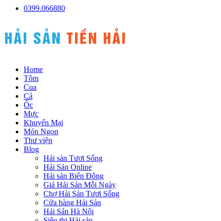
0399.066880
Home
Tôm
Cua
Cá
Ốc
Mực
Khuyến Mại
Món Ngon
Thư viện
Blog
Hải sản Tươi Sống
Hải Sản Online
Hải sản Biển Đông
Giá Hải Sản Mỗi Ngày
Chợ Hải Sản Tươi Sống
Cửa hàng Hải Sản
Hải Sản Hà Nội
Siêu thị Hải sản