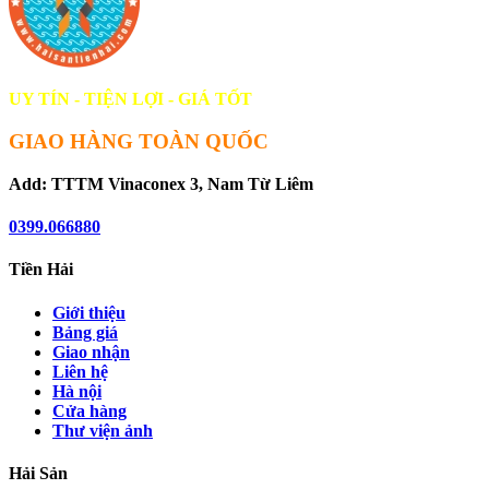
UY TÍN - TIỆN LỢI - GIÁ TỐT
GIAO HÀNG TOÀN QUỐC
Add: TTTM Vinaconex 3, Nam Từ Liêm
0399.066880
Tiền Hải
Giới thiệu
Bảng giá
Giao nhận
Liên hệ
Hà nội
Cửa hàng
Thư viện ảnh
Hải Sản