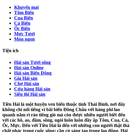
Khuyến mại
Tôm Biển
Cua Biển
Cá Biển
Ốc Biển
Mực Tươi
Món ngon
Tiện ích
Hải sản Tươi sống
Hải sản Online
Hải sản Biển Đông
Giá Hải sản
Chợ Hải sản
Cửa hàng Hải sản
Siêu thị Hải sản
Tiền Hải là một huyện ven biển thuộc tỉnh Thái Bình, nơi đây
không chỉ nổi tiếng vì bãi biển Đồng Châu với hàng phi lao
quanh năm rì rào tiếng gió mà còn được nhiều người biết đến
với các hồ, ao, đầm, sông, ngòi luôn luôn đầy ắp Tôm, Cua, Cá,
Ốc, Mực. Đến với Tiền Hải là đến với những con người thật thà
chất phác trong cuộc sống; cần cù sáng tạo trong lao động. Hải