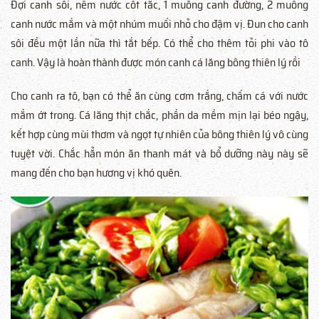
Đợi canh sôi, nêm nước cốt tắc, 1 muỗng canh đường, 2 muỗng
canh nước mắm và một nhúm muối nhỏ cho đậm vị. Đun cho canh
sôi đều một lần nữa thì tắt bếp. Có thể cho thêm tỏi phi vào tô
canh. Vậy là hoàn thành được món canh cá lăng bông thiên lý rồi
Cho canh ra tô, bạn có thể ăn cùng cơm trắng, chấm cá với nước
mắm ớt trong. Cá lăng thịt chắc, phần da mềm mịn lại béo ngậy,
kết hợp cùng mùi thơm và ngọt tự nhiên của bông thiên lý vô cùng
tuyệt vời. Chắc hẳn món ăn thanh mát và bổ dưỡng này này sẽ
mang đến cho bạn hương vị khó quên.