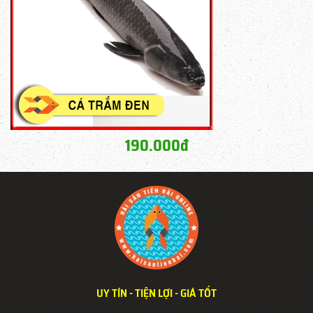
190.000đ
UY TÍN - TIỆN LỢI - GIÁ TỐT