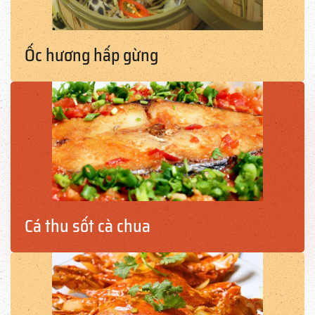
Ốc hương hấp gừng
Cá thu sốt cà chua