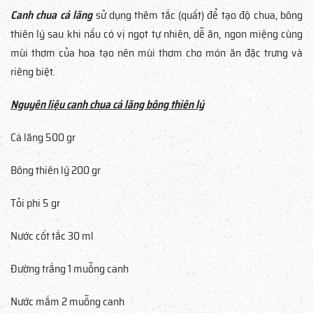
Canh chua cá lăng
sử dụng thêm tắc (quất) để tạo độ chua, bông
thiên lý sau khi nấu có vị ngọt tự nhiên, dễ ăn, ngon miệng cùng
mùi thơm của hoa tạo nên mùi thơm cho món ăn đặc trưng và
riêng biệt.
Nguyên liệu canh chua cá lăng bông thiên lý
Cá lăng 500 gr
Bông thiên lý 200 gr
Tỏi phi 5 gr
Nước cốt tắc 30 ml
Đường trắng 1 muỗng canh
Nước mắm 2 muỗng canh