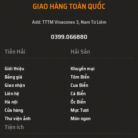
GIAO HÀNG TOÀN QUỐC
Add: TTTM Vinaconex 3, Nam Từ Liêm
0399.066880
Tiền Hải
Hải Sản
Giới thiệu
Khuyến mại
Bảng giá
Tôm Biển
Giao nhận
Cua Biển
Liên hệ
Cá Biển
Hà nội
Ốc Biển
Cửa hàng
Mực Tươi
Thư viện ảnh
Món ngon
Tiện ích