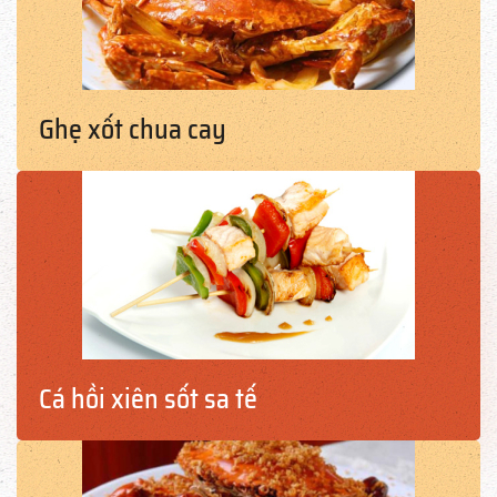
Ghẹ xốt chua cay
Cá hồi xiên sốt sa tế