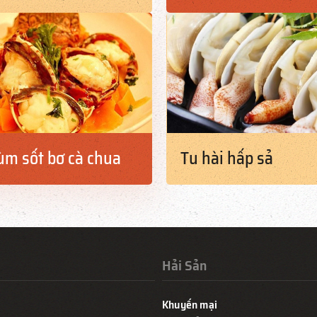
m sốt bơ cà chua
Tu hài hấp sả
Hải Sản
Khuyến mại