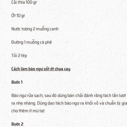
Cải thìa 100 gr
Ớt 10 gr
Nước tương 2 muỗng canh
Đường 1 muỗng cà phê
Tỏi 2 tép
Cách làm bào ngư sốt ớt chua cay
Bước 1
Bào ngư rửa sạch, sau đó dùng bàn chải đánh răng tách lần lượt
ra nhẹ nhàng. Dùng dao tách bào ngư ra khỏi vỏ và chuẩn bị gia 
cho thêm ít mù tạt.
Bước 2