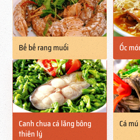
Bề bề rang muối
Ốc mó
Canh chua cá lăng bông
Cá mú 
thiên lý