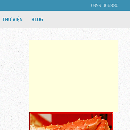
0399.066880
THƯ VIỆN
BLOG