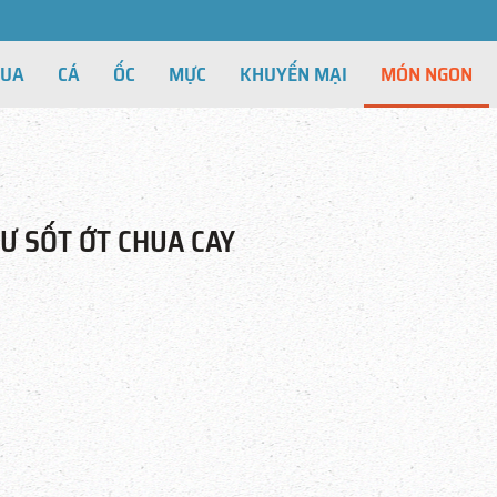
CUA
CÁ
ỐC
MỰC
KHUYẾN MẠI
MÓN NGON
Ư SỐT ỚT CHUA CAY