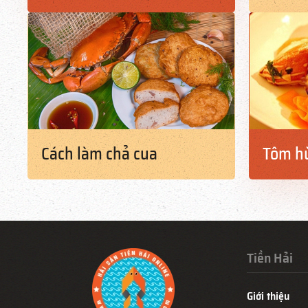
Cách làm chả cua
Tôm hù
Tiền Hải
Giới thiệu