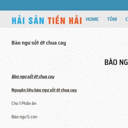
HOME
TÔM
Bào ngư sốt ớt chua cay
BÀO NG
Bào ngư sốt ớt chua cay
Nguyên liệu bào ngư sốt ớt chua cay
Cho 1 Phần ăn
Bào ngư 5 con