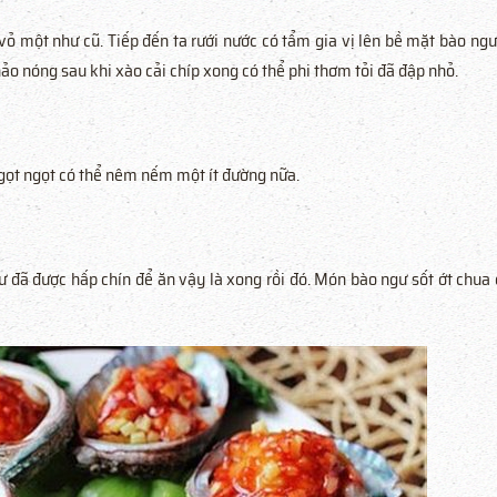
 vỏ một như cũ. Tiếp đến ta rưới nước có tẩm gia vị lên bề mặt bào ng
hảo nóng sau khi xào cải chíp xong có thể phi thơm tỏi đã đập nhỏ.
ngọt ngọt có thể nêm nếm một ít đường nữa.
gư đã được hấp chín để ăn vậy là xong rồi đó. Món bào ngư sốt ớt chua 