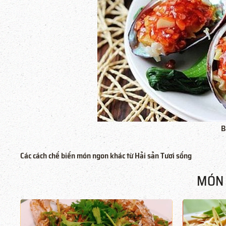
B
Các cách chế biến món ngon khác từ Hải sản Tươi sống
MÓN 