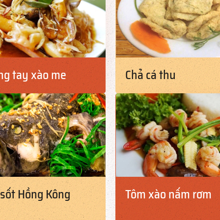
ng tay xào me
Chả cá thu
sốt Hồng Kông
Tôm xào nấm rơm