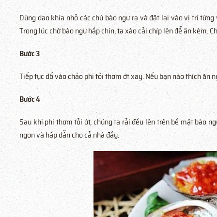
Dùng dao khía nhỏ các chú bào ngư ra và đặt lại vào vị trí từng
Trong lúc chờ bào ngư hấp chín, ta xào cải chíp lên để ăn kèm. C
Bước 3
Tiếp tục đổ vào chảo phi tỏi thơm ớt xay. Nếu bạn nào thích ăn 
Bước 4
Sau khi phi thơm tỏi ớt, chúng ta rải đều lên trên bề mặt bào n
ngon và hấp dẫn cho cả nhà đấy.