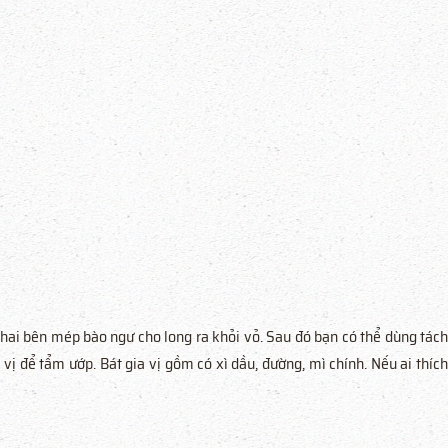
 hai bên mép bào ngư cho long ra khỏi vỏ. Sau đó bạn có thể dùng tác
vị để tẩm ướp. Bát gia vị gồm có xì dầu, đường, mì chính. Nếu ai thích