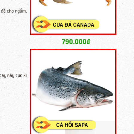
ư để cho ngấm.
790.000đ
cay này cực kì