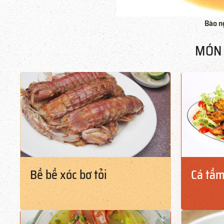
Bào n
MÓN 
Bề bề xóc bơ tỏi
Cá tầm