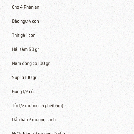
Cho 4 Phần ăn
Bào ngư 4 con
Thịt gà 1 con
Hải sâm 50 gr
Nấm đông cô 100 gr
Súp lơ 100 gr
Gừng 1/2 củ
Tỏi 1/2 muỗng cà phê(băm)
Dầu hào 2 muỗng canh
Nước tương 2 muỗng cà phê