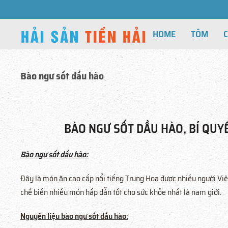
HOME
TÔM
Bào ngư sốt dầu hào
BÀO NGƯ SỐT DẦU HÀO, BÍ QUY
Bào ngư sốt dầu hào:
Đây là món ăn cao cấp nổi tiếng Trung Hoa được nhiều người Việt
chế biến nhiều món hấp dẫn tốt cho sức khỏe nhất là nam giới.
Nguyên liệu bào ngư sốt dầu hào: