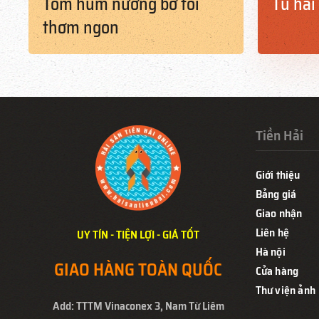
Tôm hùm nướng bơ tỏi
Tu hài
thơm ngon
Tiền Hải
Giới thiệu
Bảng giá
Giao nhận
Liên hệ
UY TÍN - TIỆN LỢI - GIÁ TỐT
Hà nội
GIAO HÀNG TOÀN QUỐC
Cửa hàng
Thư viện ảnh
Add: TTTM Vinaconex 3, Nam Từ Liêm