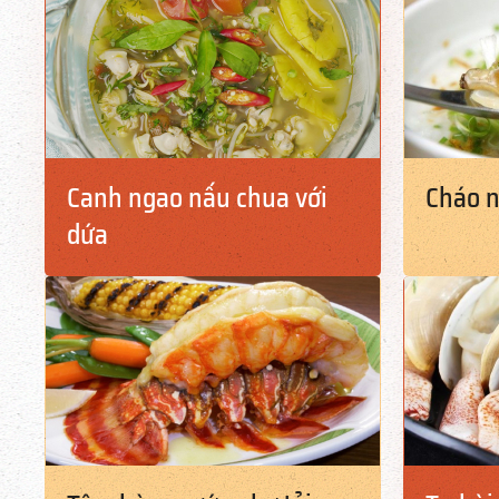
Canh ngao nấu chua với
Cháo 
dứa