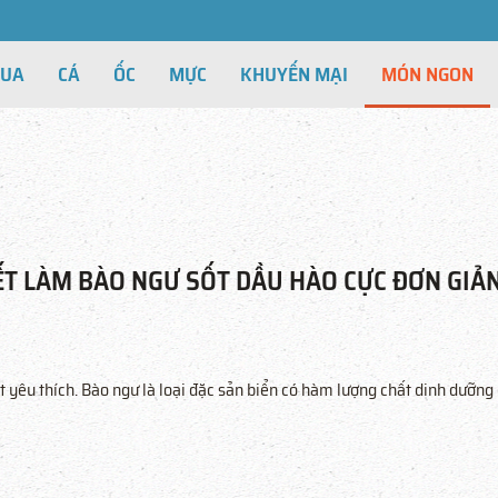
CUA
CÁ
ỐC
MỰC
KHUYẾN MẠI
MÓN NGON
ẾT LÀM BÀO NGƯ SỐT DẦU HÀO CỰC ĐƠN GIẢ
 yêu thích. Bào ngư là loại đặc sản biển có hàm lượng chất dinh dưỡng 