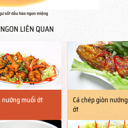
gư sốt dầu hào ngon miệng
NGON LIÊN QUAN
 nướng muối ớt
Cá chép giòn nướn
ớt