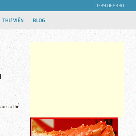
0399.066880
THƯ VIỆN
BLOG
N
cao có thể