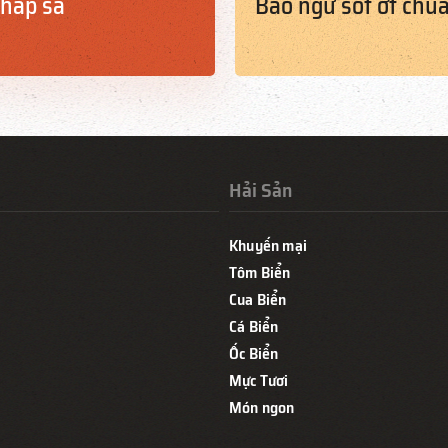
 hấp sả
Bào ngư sốt ớt chu
Hải Sản
Khuyến mại
Tôm Biển
Cua Biển
Cá Biển
Ốc Biển
Mực Tươi
Món ngon