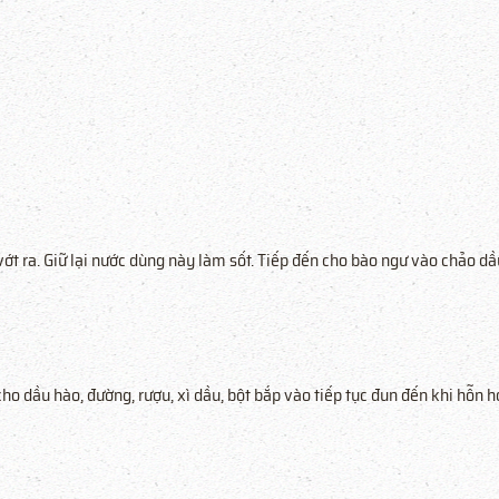
vớt ra. Giữ lại nước dùng này làm sốt. Tiếp đến cho bào ngư vào chảo d
ho dầu hào, đường, rượu, xì dầu, bột bắp vào tiếp tục đun đến khi hỗn 