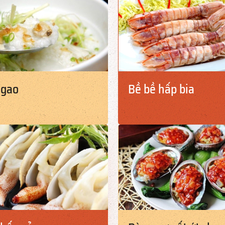
ngao
Bề bề hấp bia