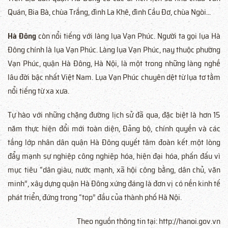
Quán, Bia Bà, chùa Trắng, đình La Khê, đình Cầu Đơ, chùa Ngòi...
Hà Đông
còn nổi tiếng với làng lụa Vạn Phúc. Người ta gọi lụa Hà
Đông chính là lụa Vạn Phúc. Làng lụa Vạn Phúc, nay thuộc phường
Vạn Phúc, quận Hà Đông, Hà Nội, là một trong những làng nghề
lâu đời bậc nhất Việt Nam. Lụa Vạn Phúc chuyên dệt từ lụa tơ tằm
nổi tiếng từ xa xưa.
Tự hào với những chặng đường lịch sử đã qua, đặc biệt là hơn 15
năm thực hiện đổi mới toàn diện, Đảng bộ, chính quyền và các
tầng lớp nhân dân quận Hà Đông quyết tâm đoàn kết một lòng
đẩy mạnh sự nghiệp công nghiệp hóa, hiện đại hóa, phấn đấu vì
mục tiêu “dân giàu, nước mạnh, xã hội công bằng, dân chủ, văn
minh”, xây dựng quận Hà Đông xứng đáng là đơn vị có nền kinh tế
phát triển, đứng trong “top” đầu của thành phố Hà Nội.
Theo nguồn thông tin tại: http://hanoi.gov.vn