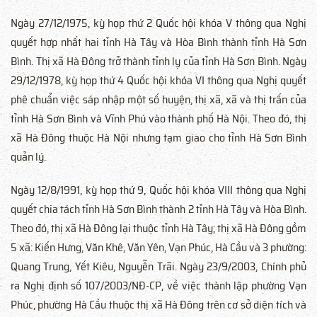
Ngày 27/12/1975, kỳ họp thứ 2 Quốc hội khóa V thông qua Nghị
quyết hợp nhất hai tỉnh Hà Tây và Hòa Bình thành tỉnh Hà Sơn
Bình. Thị xã Hà Đông trở thành tỉnh lỵ của tỉnh Hà Sơn Bình. Ngày
29/12/1978, kỳ họp thứ 4 Quốc hội khóa VI thông qua Nghị quyết
phê chuẩn việc sáp nhập một số huyện, thị xã, xã và thị trấn của
tỉnh Hà Sơn Bình và Vĩnh Phú vào thành phố Hà Nội. Theo đó, thị
xã Hà Đông thuộc Hà Nội nhưng tạm giao cho tỉnh Hà Sơn Bình
quản lý.
Ngày 12/8/1991, kỳ họp thứ 9, Quốc hội khóa VIII thông qua Nghị
quyết chia tách tỉnh Hà Sơn Bình thành 2 tỉnh Hà Tây và Hòa Bình.
Theo đó, thị xã Hà Đông lại thuộc tỉnh Hà Tây; thị xã Hà Đông gồm
5 xã: Kiến Hưng, Văn Khê, Văn Yên, Vạn Phúc, Hà Cầu và 3 phường:
Quang Trung, Yết Kiêu, Nguyễn Trãi. Ngày 23/9/2003, Chính phủ
ra Nghị định số 107/2003/NĐ-CP, về việc thành lập phường Vạn
Phúc, phường Hà Cầu thuộc thị xã Hà Đông trên cơ sở diện tích và