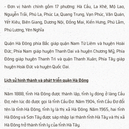
- Đơn vị hành chính gồm 17 phường: Hà Cầu, La Khê, Mộ Lao,
Nguyễn Trãi, Phú La, Phúc La, Quang Trung, Vạn Phúc, Văn Quán,
Yết Kiêu, Biên Giang, Dương Nội, Đồng Mai, Kiến Hưng, Phú Lãm,
Phú Lương, Yên Nghĩa
Quận Hà Đông phía Bắc giáp quận Nam Từ Liêm và huyện Hoài
Đức; Phía Nam giáp huyện Thanh Oai và huyện Chương Mỹ; Phía
Đông giáp huyện Thanh Trì và quận Thanh Xuân; Phía Tây giáp
huyện Hoài Đức và huyện Quốc Oai.
Lịch sử hình thành và phát triển quận Hà Đông
Năm 1888, tỉnh Hà Đông được thành lập, tỉnh lỵ đóng ở làng Cầu
Đơ, nên lúc đó được gọi là tỉnh Cầu Đơ. Năm 1904, tỉnh Cầu Đơ đổi
tên là tỉnh Hà Đông, tỉnh lỵ là thị xã Hà Đông. Năm 1965, hai tỉnh
Hà Đông và Sơn Tây được sáp nhập lại thành tỉnh Hà Tây và thị xã
Hà Đông trở thành tỉnh lỵ của tỉnh Hà Tây.