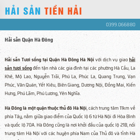
0399.066880
Hải sản Quận Hà Đông
Hải sản Tươi sống tại Quận Hà Đông Hà Nội
với dịch vụ giao
hải
sản tươi sống
đến tận nhà các gia đình tại các phường Hà Cầu, La
Khê, Mộ Lao, Nguyễn Trãi, Phú La, Phúc La, Quang Trung, Vạn
Phúc, Văn Quán, Yết Kiêu, Biên Giang, Dương Nội, Đồng Mai, Kiến
Hưng, Phú Lãm, Phú Lương, Yên Nghĩa.
Hà Đông là một quận thuộc thủ đô Hà Nội
, cách trung tâm 11km về
phía Tây, nằm giữa giao điểm của Quốc lộ 6 từ Hà Nội đi Hòa Bình
và quốc lộ 70A. Hà Đông cũng là nơi khởi đầu của quốc lộ 21B, nối
trung tâm Hà Nội với các huyện phía Nam của Thủ đô và tỉnh Hà