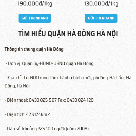
190.000đ/1kg
130.000đ/1kg
GỬI TIN NHANH
GỬI TIN NHANH
TÌM HIỂU QUẬN HÀ ĐÔNG HÀ NỘI
Thông tin chung quận Hà Đông
- Đơn vị: Quận ủy-HĐND-UBND quận Hà Đông
- Địa chỉ: Lô N01Trung tâm hành chính mới, phường Hà Cầu, Hà
Đông, Hà Nội
- Điện thoại: 0433 825 587 Fax: 0433 824 120.
- Diện tích: 47,9174km2.
- Dân số: khoảng 225.100 người (năm 2009).