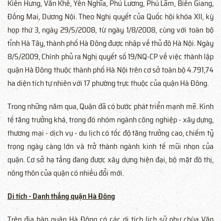
Kiến Hưng, Văn Khê, Yên Nghĩa, Phú Lương, Phú Lãm, Biên Giang,
Đồng Mai, Dương Nội. Theo Nghị quyết của Quốc hội khóa XII, kỳ
họp thứ 3, ngày 29/5/2008, từ ngày 1/8/2008, cùng với toàn bộ
tỉnh Hà Tây, thành phố Hà Đông được nhập về thủ đô Hà Nội. Ngày
8/5/2009, Chính phủ ra Nghị quyết số 19/NQ-CP về việc thành lập
quận Hà Đông thuộc thành phố Hà Nội trên cơ sở toàn bộ 4.791,74
ha diện tích tự nhiên với 17 phường trực thuộc của quận Hà Đông.
Trong những năm qua, Quận đã có bước phát triển mạnh mẽ. Kinh
tế tăng trưởng khá, trong đó nhóm ngành công nghiệp - xây dựng,
thương mại - dịch vụ - du lịch có tốc độ tăng trưởng cao, chiếm tỷ
trọng ngày càng lớn và trở thành ngành kinh tế mũi nhọn của
quận. Cơ sở hạ tầng đang được xây dựng hiện đại, bộ mặt đô thị,
nông thôn của quận có nhiều đổi mới.
Di tích - Danh thắng quận Hà Đông
Trên địa bàn quận Hà Đông có các di tích lịch sử như chùa Văn