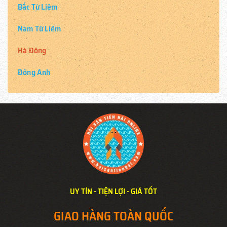
Bắc Từ Liêm
Nam Từ Liêm
Hà Đông
Đông Anh
UY TÍN - TIỆN LỢI - GIÁ TỐT
GIAO HÀNG TOÀN QUỐC