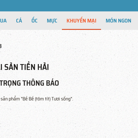
CUA
CÁ
ỐC
MỰC
KHUYẾN MẠI
MÓN NGON
8
I SẢN TIỀN HẢI
 TRỌNG THÔNG BÁO
ản phẩm "Bề Bề (tôm tít) Tươi sống".