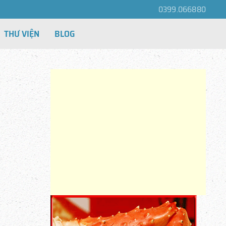
0399.066880
THƯ VIỆN
BLOG