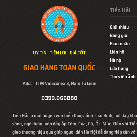
Tiền Hải
Giới thiệu
Bảng giá
Giao nhận
Liên hệ
UY TÍN - TIỆN LỢI - GIÁ TỐT
Hà nội
GIAO HÀNG TOÀN QUỐC
Cửa hàng
Thư viện ảnh
Add: TTTM Vinaconex 3, Nam Từ Liêm
0399.066880
Tiền Hải là một huyện ven biển thuộc tỉnh Thái Bình, nơi đây khô
sông, ngòi luôn luôn đầy ắp Tôm, Cua, Cá, Ốc, Mực. Đến với Tiền
giao thương hiệu quả giúp người dân Hà Nội dễ dàng tiếp cận với