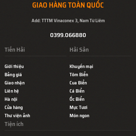
GIAO HÀNG TOÀN QUỐC
Add: TTTM Vinaconex 3, Nam Từ Liêm
0399.066880
Tiền Hải
Hải Sản
Giới thiệu
Khuyến mại
Bảng giá
Tôm Biển
Giao nhận
Cua Biển
Liên hệ
Cá Biển
Hà nội
Ốc Biển
Cửa hàng
Mực Tươi
Thư viện ảnh
Món ngon
Tiện ích