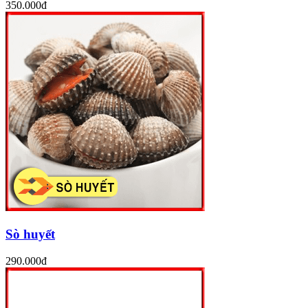
350.000đ
Sò huyết
290.000đ