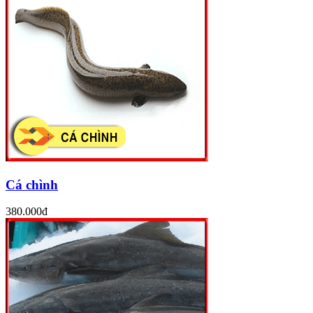
Cá chình
380.000đ