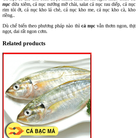
nục
dừa xiêm, cá nục nướng mỡ chài, salat cá nục rau diếp, cá nục
rim tỏi ớt, cá nục kho lá chè, cá nục kho me, cá nục kho cà, kho
riềng..
Dù chế biến theo phương pháp nào thì
cá nục
vẫn thơm ngon, thịt
ngọt, dai rất ngon cơm.
Related products