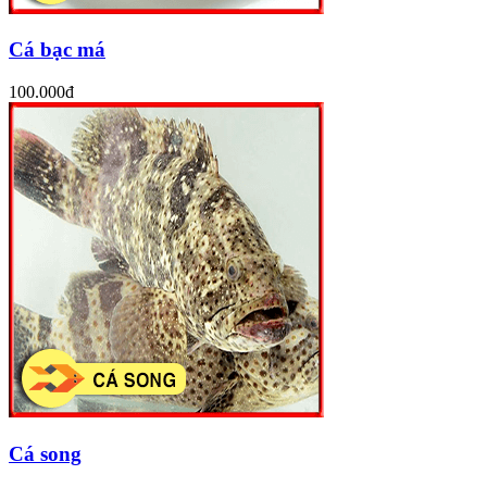
Cá bạc má
100.000đ
Cá song