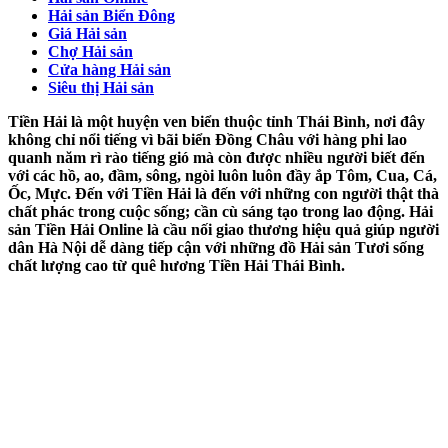
Hải sản Biển Đông
Giá Hải sản
Chợ Hải sản
Cửa hàng Hải sản
Siêu thị Hải sản
Tiền Hải là một huyện ven biển thuộc tỉnh Thái Bình, nơi đây
không chỉ nổi tiếng vì bãi biển Đồng Châu với hàng phi lao
quanh năm rì rào tiếng gió mà còn được nhiều người biết đến
với các hồ, ao, đầm, sông, ngòi luôn luôn đầy ắp Tôm, Cua, Cá,
Ốc, Mực. Đến với Tiền Hải là đến với những con người thật thà
chất phác trong cuộc sống; cần cù sáng tạo trong lao động. Hải
sản Tiền Hải Online là cầu nối giao thương hiệu quả giúp người
dân Hà Nội dễ dàng tiếp cận với những đồ Hải sản Tươi sống
chất lượng cao từ quê hương Tiền Hải Thái Bình.