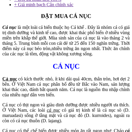
+ Giá minh bạch Cân chính xác
ĐẶT MUA CÁ NỤC
Cá nục
là một loài cá biển thuộc họ Cá khế . Đây là nhóm cá có giá
trị dinh dưỡng và kinh tế cao, được khai thác phổ biến ở nhiều vùng
miền trên khắp thế giới. Mùa sinh sản của cá nục là vào tháng 2 và
tháng 5. Trung bình mỗi con cái đẻ từ 25 đến 150 nghìn trứng. Thời
điểm này cá nục béo tròn,nhiều trứng ăn ngon nhất. Thức ăn chính
của các nục là tôm, động vật không xương sống.
CÁ NỤC
Cá nục
có kích thước nhỏ, ít khi dài quá 40cm, thân tròn, hơi dẹt 2
bên. Ở Việt Nam cá nục phân bố đều từ Bắc vào Nam, sản lượng
khai thác cao, đánh bắt quanh năm. Cá nục là nguồn thu nhập chính
của nhiều ngư dân ven biển.
Cá nục có thịt ngon và giàu dinh dưỡng được nhiều người ưa thích.
Ở Việt Nam, các loài
cá nục
có giá trị kinh tế là cá nục sò (D.
maruadasi) sống ở tầng mặt và cá nục đỏ (D. kurroides), ngoài ra
còn có cá nục thuôn (D. lajang).
Cá nục có thể chế biến được nhiều món ăn rất ngon như: Cháo
cá