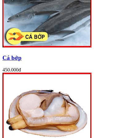
Cá bớp
450.000đ