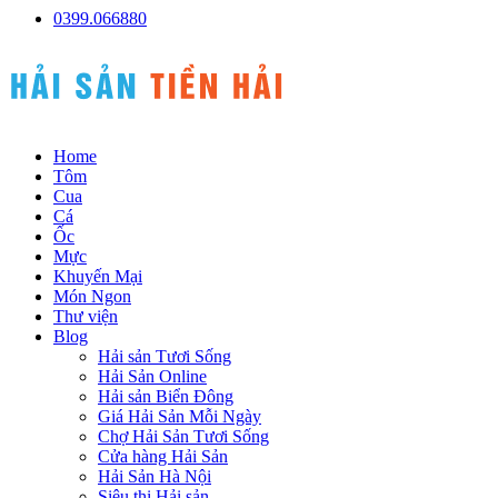
0399.066880
Home
Tôm
Cua
Cá
Ốc
Mực
Khuyến Mại
Món Ngon
Thư viện
Blog
Hải sản Tươi Sống
Hải Sản Online
Hải sản Biển Đông
Giá Hải Sản Mỗi Ngày
Chợ Hải Sản Tươi Sống
Cửa hàng Hải Sản
Hải Sản Hà Nội
Siêu thị Hải sản