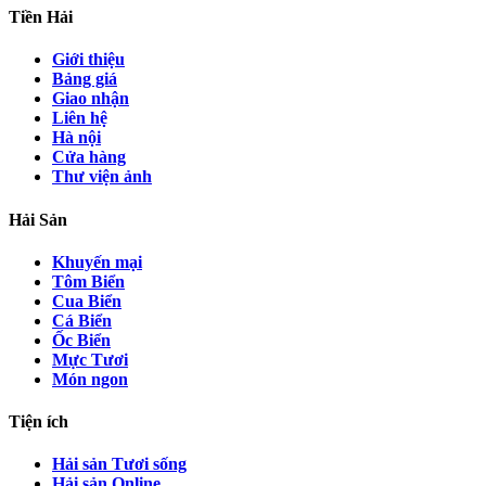
Tiền Hải
Giới thiệu
Bảng giá
Giao nhận
Liên hệ
Hà nội
Cửa hàng
Thư viện ảnh
Hải Sản
Khuyến mại
Tôm Biển
Cua Biển
Cá Biển
Ốc Biển
Mực Tươi
Món ngon
Tiện ích
Hải sản Tươi sống
Hải sản Online