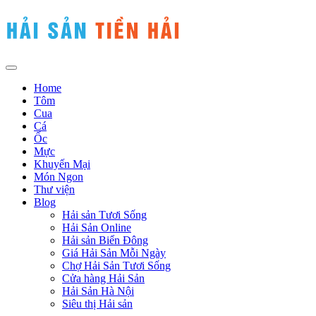
Home
Tôm
Cua
Cá
Ốc
Mực
Khuyến Mại
Món Ngon
Thư viện
Blog
Hải sản Tươi Sống
Hải Sản Online
Hải sản Biển Đông
Giá Hải Sản Mỗi Ngày
Chợ Hải Sản Tươi Sống
Cửa hàng Hải Sản
Hải Sản Hà Nội
Siêu thị Hải sản