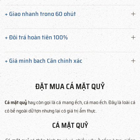
+ Giao nhanh trong 60 phút
+ Đổi trả hoàn tiền 100%
+ Giá minh bạch Cân chính xác
ĐẶT MUA CÁ MẶT QUỶ
Cá mặt quỷ
hay còn gọi là cá mang ếch, cá mao ếch. Đây là loài cá
có bề ngoài dữ tợn nhưng lại có giá trị ẩm thực.
CÁ MẶT QUỶ