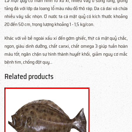
Cá mặt quỷ
có thân hình to xù xì, nhiều vây ở sống lưng, giống
tảng đá với lớp da loang lổ màu nâu đỏ thô ráp. Da cá dai và chứa
nhiều vây sắc nhọn. Ơ nước ta cá mặt quỷ có kích thước khoảng
20 đến 50 cm, trọng lượng khoảng 1 - 1,5 kg/con.
Khác với vẻ bề ngoài xấu xí đến gớm ghiếc, thịt cá mặt quỷ chắc,
ngon, giàu dinh dưỡng, chất canxi, chất omega 3 giúp tuần hoàn
máu tốt, ngăn chặn sự hình thành huyết khối, giảm nguy cơ mắc
bệnh tim, chống đột quỵ...
Related products