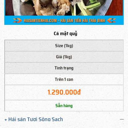
Cá mặt quỷ
Size (1kg)
Giá (1kg)
Tình trạng
Trên 1 con
1.290.000đ
Sẵn hàng
+ Hải sản Tươi Sống Sạch