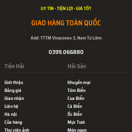
UY TÍN - TIỆN LỢI - GIÁ TỐT
GIAO HÀNG TOÀN QUỐC
Add: TTTM Vinaconex 3, Nam Từ Liêm
0399.066880
Tiền Hải
Hải Sản
Giới thiệu
Khuyến mại
Bảng giá
Tôm Biển
Giao nhận
Cua Biển
Liên hệ
Cá Biển
Hà nội
Ốc Biển
Cửa hàng
Mực Tươi
Thư viện ảnh
Món ngon